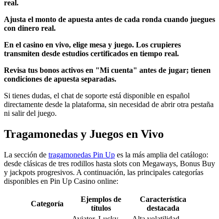
real.
Ajusta el monto de apuesta antes de cada ronda cuando juegues
con dinero real.
En el casino en vivo, elige mesa y juego. Los crupieres
transmiten desde estudios certificados en tiempo real.
Revisa tus bonos activos en "Mi cuenta" antes de jugar; tienen
condiciones de apuesta separadas.
Si tienes dudas, el chat de soporte está disponible en español
directamente desde la plataforma, sin necesidad de abrir otra pestaña
ni salir del juego.
Tragamonedas y Juegos en Vivo
La sección de
tragamonedas Pin Up
es la más amplia del catálogo:
desde clásicas de tres rodillos hasta slots con Megaways, Bonus Buy
y jackpots progresivos. A continuación, las principales categorías
disponibles en Pin Up Casino online:
Ejemplos de
Característica
Categoría
títulos
destacada
Aviator, Lucky
Alta volatilidad,