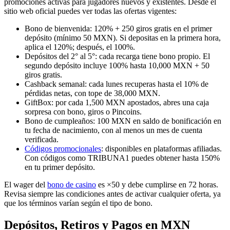
promociones activas para jugadores nuevos y existentes. Desde el
sitio web oficial puedes ver todas las ofertas vigentes:
Bono de bienvenida: 120% + 250 giros gratis en el primer
depósito (mínimo 50 MXN). Si depositas en la primera hora,
aplica el 120%; después, el 100%.
Depósitos del 2° al 5°: cada recarga tiene bono propio. El
segundo depósito incluye 100% hasta 10,000 MXN + 50
giros gratis.
Cashback semanal: cada lunes recuperas hasta el 10% de
pérdidas netas, con tope de 38,000 MXN.
GiftBox: por cada 1,500 MXN apostados, abres una caja
sorpresa con bono, giros o Pincoins.
Bono de cumpleaños: 100 MXN en saldo de bonificación en
tu fecha de nacimiento, con al menos un mes de cuenta
verificada.
Códigos promocionales
: disponibles en plataformas afiliadas.
Con códigos como TRIBUNA1 puedes obtener hasta 150%
en tu primer depósito.
El wager del
bono de casino
es ×50 y debe cumplirse en 72 horas.
Revisa siempre las condiciones antes de activar cualquier oferta, ya
que los términos varían según el tipo de bono.
Depósitos, Retiros y Pagos en MXN