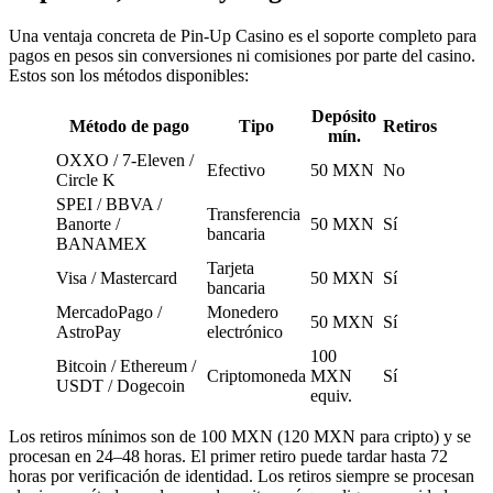
Una ventaja concreta de Pin-Up Casino es el soporte completo para
pagos en pesos sin conversiones ni comisiones por parte del casino.
Estos son los métodos disponibles:
Depósito
Método de pago
Tipo
Retiros
mín.
OXXO / 7-Eleven /
Efectivo
50 MXN
No
Circle K
SPEI / BBVA /
Transferencia
Banorte /
50 MXN
Sí
bancaria
BANAMEX
Tarjeta
Visa / Mastercard
50 MXN
Sí
bancaria
MercadoPago /
Monedero
50 MXN
Sí
AstroPay
electrónico
100
Bitcoin / Ethereum /
Criptomoneda
MXN
Sí
USDT / Dogecoin
equiv.
Los retiros mínimos son de 100 MXN (120 MXN para cripto) y se
procesan en 24–48 horas. El primer retiro puede tardar hasta 72
horas por verificación de identidad. Los retiros siempre se procesan