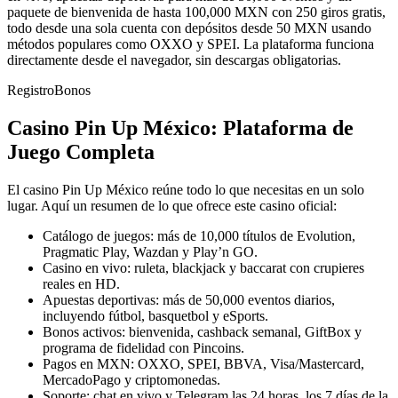
paquete de bienvenida de hasta 100,000 MXN con 250 giros gratis,
todo desde una sola cuenta con depósitos desde 50 MXN usando
métodos populares como OXXO y SPEI. La plataforma funciona
directamente desde el navegador, sin descargas obligatorias.
Registro
Bonos
Casino Pin Up México: Plataforma de
Juego Completa
El casino Pin Up México reúne todo lo que necesitas en un solo
lugar. Aquí un resumen de lo que ofrece este casino oficial:
Catálogo de juegos: más de 10,000 títulos de Evolution,
Pragmatic Play, Wazdan y Play’n GO.
Casino en vivo: ruleta, blackjack y baccarat con crupieres
reales en HD.
Apuestas deportivas: más de 50,000 eventos diarios,
incluyendo fútbol, basquetbol y eSports.
Bonos activos: bienvenida, cashback semanal, GiftBox y
programa de fidelidad con Pincoins.
Pagos en MXN: OXXO, SPEI, BBVA, Visa/Mastercard,
MercadoPago y criptomonedas.
Soporte: chat en vivo y Telegram las 24 horas, los 7 días de la