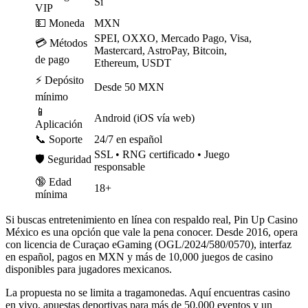
Sí
VIP
💵 Moneda
MXN
SPEI, OXXO, Mercado Pago, Visa,
💳 Métodos
Mastercard, AstroPay, Bitcoin,
de pago
Ethereum, USDT
⚡ Depósito
Desde 50 MXN
mínimo
📱
Android (iOS vía web)
Aplicación
📞 Soporte
24/7 en español
SSL • RNG certificado • Juego
🛡 Seguridad
responsable
🔞 Edad
18+
mínima
Si buscas entretenimiento en línea con respaldo real, Pin Up Casino
México es una opción que vale la pena conocer. Desde 2016, opera
con licencia de Curaçao eGaming (OGL/2024/580/0570), interfaz
en español, pagos en MXN y más de 10,000 juegos de casino
disponibles para jugadores mexicanos.
La propuesta no se limita a tragamonedas. Aquí encuentras casino
en vivo, apuestas deportivas para más de 50,000 eventos y un