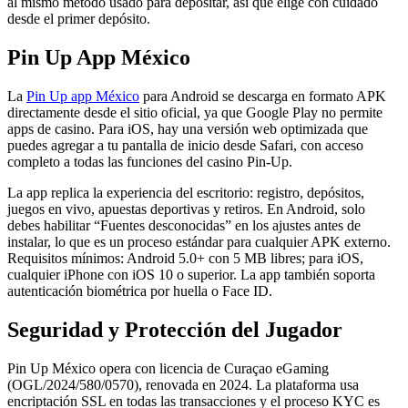
al mismo método usado para depositar, así que elige con cuidado
desde el primer depósito.
Pin Up App México
La
Pin Up app México
para Android se descarga en formato APK
directamente desde el sitio oficial, ya que Google Play no permite
apps de casino. Para iOS, hay una versión web optimizada que
puedes agregar a tu pantalla de inicio desde Safari, con acceso
completo a todas las funciones del casino Pin-Up.
La app replica la experiencia del escritorio: registro, depósitos,
juegos en vivo, apuestas deportivas y retiros. En Android, solo
debes habilitar “Fuentes desconocidas” en los ajustes antes de
instalar, lo que es un proceso estándar para cualquier APK externo.
Requisitos mínimos: Android 5.0+ con 5 MB libres; para iOS,
cualquier iPhone con iOS 10 o superior. La app también soporta
autenticación biométrica por huella o Face ID.
Seguridad y Protección del Jugador
Pin Up México opera con licencia de Curaçao eGaming
(OGL/2024/580/0570), renovada en 2024. La plataforma usa
encriptación SSL en todas las transacciones y el proceso KYC es