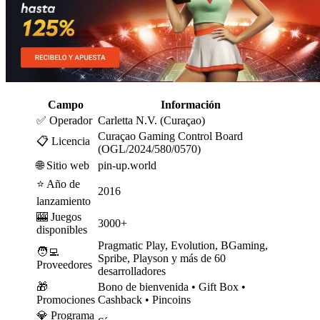
Campo
Información
✅ Operador
Carletta N.V. (Curaçao)
Curaçao Gaming Control Board
📋 Licencia
(OGL/2024/580/0570)
🌐 Sitio web
pin-up.world
⭐ Año de
2016
lanzamiento
🎰 Juegos
3000+
disponibles
Pragmatic Play, Evolution, BGaming,
🧑‍💻
Spribe, Playson y más de 60
Proveedores
desarrolladores
🎁
Bono de bienvenida • Gift Box •
Promociones
Cashback • Pincoins
💎 Programa