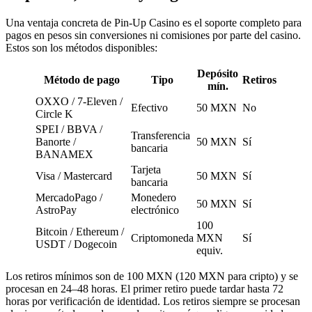
Una ventaja concreta de Pin-Up Casino es el soporte completo para
pagos en pesos sin conversiones ni comisiones por parte del casino.
Estos son los métodos disponibles:
Depósito
Método de pago
Tipo
Retiros
mín.
OXXO / 7-Eleven /
Efectivo
50 MXN
No
Circle K
SPEI / BBVA /
Transferencia
Banorte /
50 MXN
Sí
bancaria
BANAMEX
Tarjeta
Visa / Mastercard
50 MXN
Sí
bancaria
MercadoPago /
Monedero
50 MXN
Sí
AstroPay
electrónico
100
Bitcoin / Ethereum /
Criptomoneda
MXN
Sí
USDT / Dogecoin
equiv.
Los retiros mínimos son de 100 MXN (120 MXN para cripto) y se
procesan en 24–48 horas. El primer retiro puede tardar hasta 72
horas por verificación de identidad. Los retiros siempre se procesan