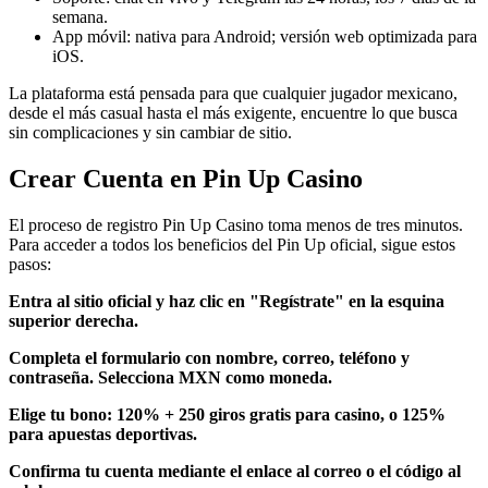
semana.
App móvil: nativa para Android; versión web optimizada para
iOS.
La plataforma está pensada para que cualquier jugador mexicano,
desde el más casual hasta el más exigente, encuentre lo que busca
sin complicaciones y sin cambiar de sitio.
Crear Cuenta en Pin Up Casino
El proceso de registro Pin Up Casino toma menos de tres minutos.
Para acceder a todos los beneficios del Pin Up oficial, sigue estos
pasos:
Entra al sitio oficial y haz clic en "Regístrate" en la esquina
superior derecha.
Completa el formulario con nombre, correo, teléfono y
contraseña. Selecciona MXN como moneda.
Elige tu bono: 120% + 250 giros gratis para casino, o 125%
para apuestas deportivas.
Confirma tu cuenta mediante el enlace al correo o el código al