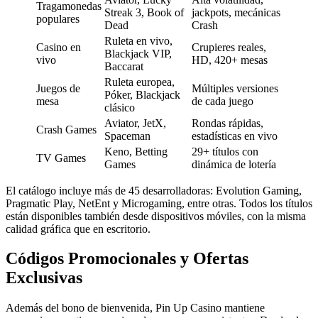
Tragamonedas
Streak 3, Book of
jackpots, mecánicas
populares
Dead
Crash
Ruleta en vivo,
Casino en
Crupieres reales,
Blackjack VIP,
vivo
HD, 420+ mesas
Baccarat
Ruleta europea,
Juegos de
Múltiples versiones
Póker, Blackjack
mesa
de cada juego
clásico
Aviator, JetX,
Rondas rápidas,
Crash Games
Spaceman
estadísticas en vivo
Keno, Betting
29+ títulos con
TV Games
Games
dinámica de lotería
El catálogo incluye más de 45 desarrolladoras: Evolution Gaming,
Pragmatic Play, NetEnt y Microgaming, entre otras. Todos los títulos
están disponibles también desde dispositivos móviles, con la misma
calidad gráfica que en escritorio.
Códigos Promocionales y Ofertas
Exclusivas
Además del bono de bienvenida, Pin Up Casino mantiene