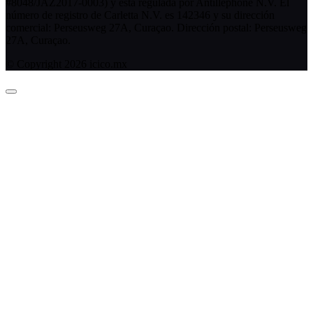
#8048/JAZ2017-0003) y está regulada por Antillephone N.V. El
número de registro de Carletta N.V. es 142346 y su dirección
comercial: Perseusweg 27A, Curaçao. Dirección postal: Perseusweg
27A, Curaçao.
© Copyright 2026 icico.mx