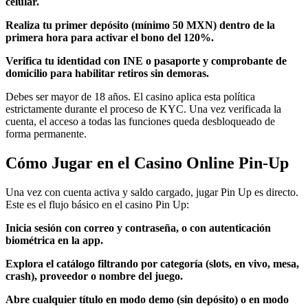
celular.
Realiza tu primer depósito (mínimo 50 MXN) dentro de la
primera hora para activar el bono del 120%.
Verifica tu identidad con INE o pasaporte y comprobante de
domicilio para habilitar retiros sin demoras.
Debes ser mayor de 18 años. El casino aplica esta política
estrictamente durante el proceso de KYC. Una vez verificada la
cuenta, el acceso a todas las funciones queda desbloqueado de
forma permanente.
Cómo Jugar en el Casino Online Pin-Up
Una vez con cuenta activa y saldo cargado, jugar Pin Up es directo.
Este es el flujo básico en el casino Pin Up:
Inicia sesión con correo y contraseña, o con autenticación
biométrica en la app.
Explora el catálogo filtrando por categoría (slots, en vivo, mesa,
crash), proveedor o nombre del juego.
Abre cualquier título en modo demo (sin depósito) o en modo