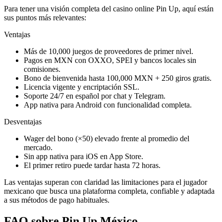
Para tener una visión completa del casino online Pin Up, aquí están
sus puntos más relevantes:
Ventajas
Más de 10,000 juegos de proveedores de primer nivel.
Pagos en MXN con OXXO, SPEI y bancos locales sin
comisiones.
Bono de bienvenida hasta 100,000 MXN + 250 giros gratis.
Licencia vigente y encriptación SSL.
Soporte 24/7 en español por chat y Telegram.
App nativa para Android con funcionalidad completa.
Desventajas
Wager del bono (×50) elevado frente al promedio del
mercado.
Sin app nativa para iOS en App Store.
El primer retiro puede tardar hasta 72 horas.
Las ventajas superan con claridad las limitaciones para el jugador
mexicano que busca una plataforma completa, confiable y adaptada
a sus métodos de pago habituales.
FAQ sobre Pin Up México